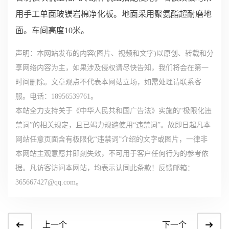
用手工单面玻镁岩棉净化板。地面采用聚氨酯超耐磨地
面。车间高度10米。
声明：本网站发布的内容(图片、视频和文字)以原创、转载和分
享网络内容为主，如果涉及侵权请尽快告知，我们将会在第一
时间删除。文章观点不代表本网站立场，如需处理请联系客
服。电话：18956539761。
本站全力支持关于《中华人民共和国广告法》实施的“极限化违
禁词”的相关规定，且已竭力规避使用“违禁词”。故即日起凡本
网站任意页面含有极限化“违禁词”介绍的文字或图片，一律非
本网站主观意愿并即刻失效，不可用于客户任何行为的参考依
据。凡访客访问本网站，均表示认同此条款！反馈邮箱：
365667427@qq.com。
上一个
下一个