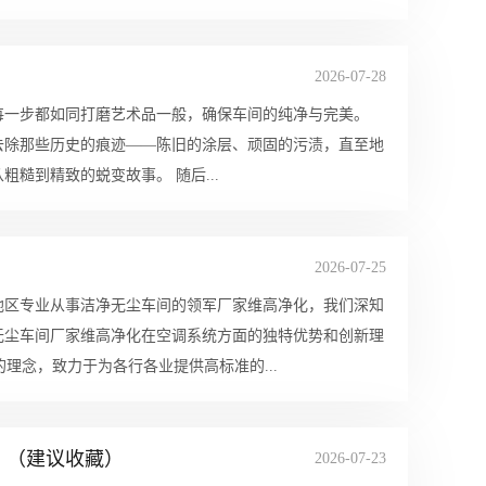
2026-07-28
每一步都如同打磨艺术品一般，确保车间的纯净与完美。
去除那些历史的痕迹——陈旧的涂层、顽固的污渍，直至地
面恢复其原始的平滑与光泽。这一过程，仿佛是在讲述一段从旧到新、从粗糙到精致的蜕变故事。 随后...
2026-07-25
地区专业从事洁净无尘车间的领军厂家维高净化，我们深知
无尘车间厂家维高净化在空调系统方面的独特优势和创新理
的理念，致力于为各行各业提供高标准的...
！（建议收藏）
2026-07-23