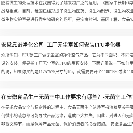
随着微生物处理技术在我国得到了越来越广泛的运用，《国家中长期科学和技
战略重点。目前，我国已经形成了微生物医药、微生物制造、微生物农
微生物实验室是进行微生物研究的场所，是疾病控制、基因工程、食品安全
安徽靠谱净化公司_工厂无尘室如何安装FFU净化器
众所周知，FFU是工厂做无尘室的净化空气产品，它为不同面积，不同洁净
说的安装，便是指工厂无尘室的FFU的吊顶安装，下面详细说一下如何吊
的洞，如果你买的是1175*575尺寸的ffu，就需要要开个1180*580或者118
在安徽食品生产无菌室中工作要求有哪些？-无菌室工作
在要求食品安全与稳定性的过程中，食品无菌生产洁净室扮演着至关重
何微小的疏忽都可能导致产品污染，造成巨大损失。因此，对进入和无