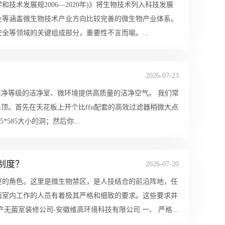
术发展规2006—2020年)》将生物技术列入科技发展
业等涵盖微生物技术产业方向比较完善的微生物产业体系。
等领域的关键组成部分，重要性不言而喻。...
2026-07-23
等级的洁净室、微环境提供高质量的洁净空气。 我们常
顶。首先在天花板上开个比ffu配套的高效过滤器稍微大点
5*585大小的洞；然后你...
制度？
2026-07-20
要的角色。这里是微生物禁区，是人技结合的前沿阵地，任
菌室内工作的人员有着极其严格和细致的要求。这些要求并
非繁文缛节，而是保障产品无菌、保护消费者的必要措施。 安徽食品生产无菌室装修公司-安徽维高环境科技有限公司 一、 严格...