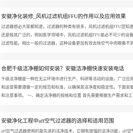
安徽净化装修_风机过滤机组FFU的作用以及应用效果
过滤器想必大家都知道，过滤器的种类有很多，风机过滤机组FFU您知
还是极其广泛的，例如医学领域中，风机过滤机组FFU是必不可少的设
过滤性能。相比一般的过滤器，这种设备更加有效去除空气中肉眼看不到的颗粒和
FF...
合肥千级洁净棚如何安装？安徽洁净棚快速安装电话
千级洁净棚是一种在无尘环境中进行生产、科研等活动的设施，广泛应
和运营需要遵循一定的规范和标准，以确保其洁净度和稳定性。下面安
和注意事项。 一、确定洁净棚的规格和位
安徽净化工程中aff空气过滤器的选择和适用范围
aff空气过滤器使用的是先进的洁净技术，它拥有很强的洁净功能，aff